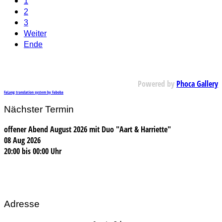
1
2
3
Weiter
Ende
Powered by
Phoca Gallery
FaLang translation system by Faboba
Nächster Termin
offener Abend August 2026 mit Duo "Aart & Harriette"
08 Aug 2026
20:00
bis
00:00 Uhr
Adresse