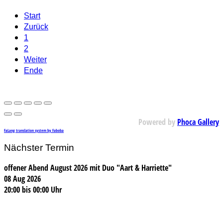
Start
Zurück
1
2
Weiter
Ende
Powered by
Phoca Gallery
FaLang translation system by Faboba
Nächster Termin
offener Abend August 2026 mit Duo "Aart & Harriette"
08 Aug 2026
20:00
bis
00:00 Uhr