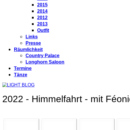
2015
2014
2012
2013
Outfit
Links
Presse
Räumlichkeit
Country Palace
Longhorn Saloon
Termine
Tänze
2022 - Himmelfahrt - mit Féon