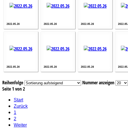
2022.05.26
2022.05.26
2022.05.26
2022.05
2022.05.26
2022.05.26
2022.05.26
2022.05
Reihenfolge
Nummer anzeigen
Seite 1 von 2
Start
Zurück
1
2
Weiter