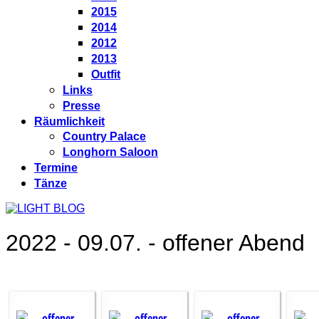
2015
2014
2012
2013
Outfit
Links
Presse
Räumlichkeit
Country Palace
Longhorn Saloon
Termine
Tänze
2022 - 09.07. - offener Abend