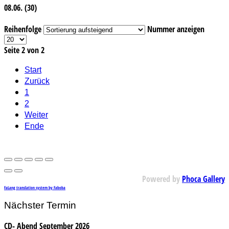
08.06. (30)
Reihenfolge
Nummer anzeigen
Seite 2 von 2
Start
Zurück
1
2
Weiter
Ende
Powered by
Phoca Gallery
FaLang translation system by Faboba
Nächster Termin
CD- Abend September 2026