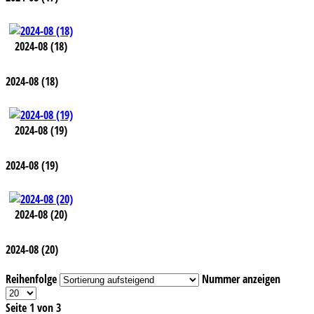
2024-08 (18)
2024-08 (18)
2024-08 (19)
2024-08 (19)
2024-08 (20)
2024-08 (20)
Reihenfolge
Nummer anzeigen
Seite 1 von 3