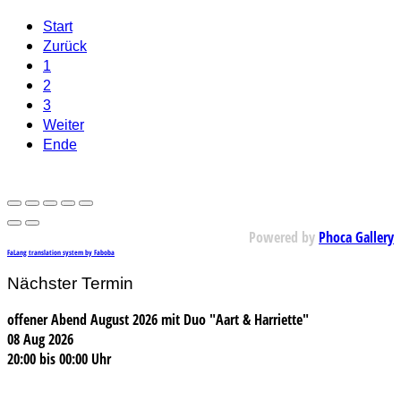
Start
Zurück
1
2
3
Weiter
Ende
Powered by
Phoca Gallery
FaLang translation system by Faboba
Nächster Termin
offener Abend August 2026 mit Duo "Aart & Harriette"
08 Aug 2026
20:00
bis
00:00 Uhr