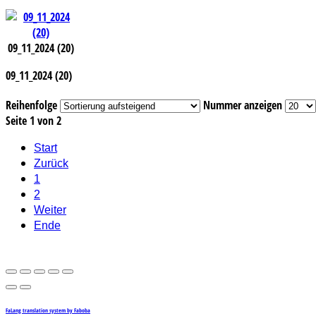
09_11_2024 (20)
09_11_2024 (20)
Reihenfolge
Nummer anzeigen
Seite 1 von 2
Start
Zurück
1
2
Weiter
Ende
FaLang translation system by Faboba