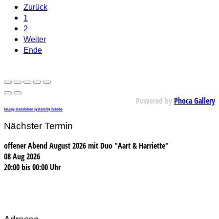
Zurück
1
2
Weiter
Ende
Powered by
Phoca Gallery
FaLang translation system by Faboba
Nächster Termin
offener Abend August 2026 mit Duo "Aart & Harriette"
08 Aug 2026
20:00
bis
00:00 Uhr